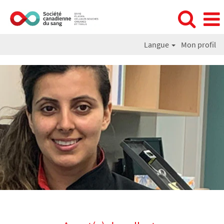
Langue
Mon profil
Agent(e)
de
collecte
(phlébotomiste)